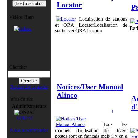
Locator
P
Vidéos Ham
Localisation de stations
et QRA LocatorLocalisation de
Rad
stations et QRA Locator
Chercher
Notices/User Manual
Recherche avancée
Alinco
An
Infos du site
d'
Administrateurs
4
ON2AT
Tous les
Nous recommander
manuels d'utilisation des divers
postes sont en français mais il y en a