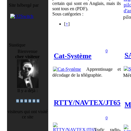
certain qui sont en Anglais, mais ils
Site hébergé par
sont tous en (PDF).
Sous catégories :
pil
[
+
]
Stastique
0
Bienvenue
S
Cat-Système
cher visiteur
Apprentissage et
décodage de la télégraphie.
Mét
Il y a déjà :
RTTY/NAVTEX/JT65
M
visiteurs qui ont visité
ce site
0
Trafic radio-