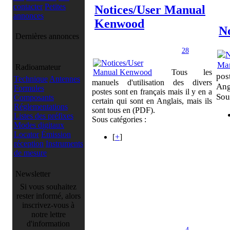
contacter
Petites
Notices/User Manual
annonces
Kenwood
N
Dernières annonces
28
Radioamateur
Tous les
pos
Technique
Antennes
manuels d'utilisation des divers
Ang
Formules
postes sont en français mais il y en a
Sou
Composants
certain qui sont en Anglais, mais ils
Réglementations
sont tous en (PDF).
Listes des préfixes
Sous catégories :
Modes digitaux
Locator
Émission
[
+
]
réception
Instruments
de mesure
Newsletter
Si vous souhaitez
rester informé, alors
inscrivez-vous à
notre lettre
d'information
4