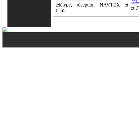
télétype, réception NAVTEX et
et 
JT65.