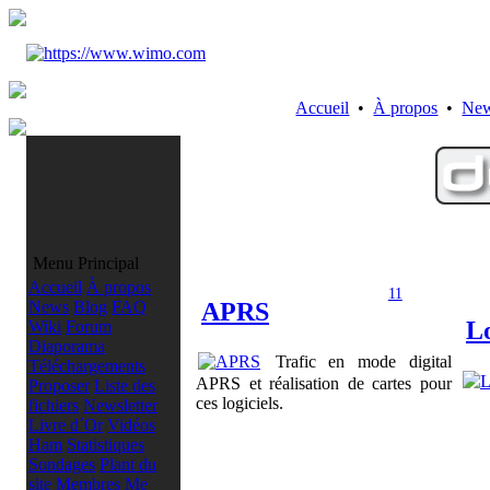
Accueil
•
À propos
•
Ne
Menu Principal
Accueil
À propos
11
APRS
News
Blog
FAQ
L
Wiki
Forum
Diaporama
Trafic en mode digital
Téléchargements
APRS et réalisation de cartes pour
Proposer
Liste des
ces logiciels.
fichiers
Newsletter
Livre d´Or
Vidéos
Ham
Statistiques
Sondages
Plant du
site
Membres
Me