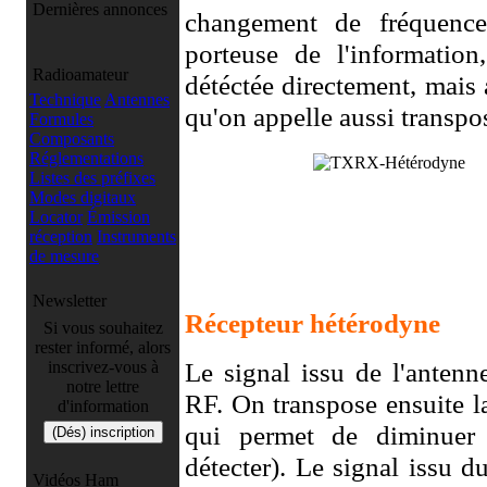
Dernières annonces
changement de fréquence
porteuse de l'information
Radioamateur
détéctée directement, mais
Technique
Antennes
qu'on appelle aussi transpos
Formules
Composants
Réglementations
Listes des préfixes
Modes digitaux
Locator
Émission
réception
Instruments
de mesure
Newsletter
Récepteur hétérodyne
Si vous souhaitez
rester informé, alors
Le signal issu de l'antenn
inscrivez-vous à
notre lettre
RF. On transpose ensuite l
d'information
qui permet de diminuer 
détecter). Le signal issu du
Vidéos Ham