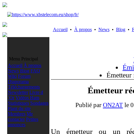
Accueil
•
À propos
•
News
•
Blog
•
Menu Principal
Accueil
À propos
Émi
News
Blog
FAQ
Émetteur 
Wiki
Forum
Diaporama
Téléchargements
Émetteur ré
Newsletter
Livre d
´Or
Vidéos Ham
Statistiques
Sondages
Publié par
ON2AT
le 0
Plant du site
Membres
Me
Émetteur ré
contacter
Petites
annonces
Un émetteur ou un réc