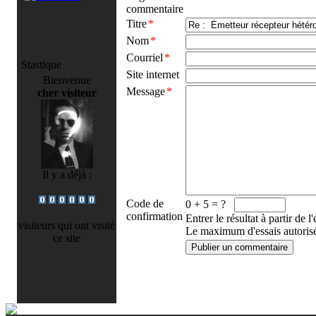
commentaire
Titre
*
Nom
*
Courriel
*
Stastique
Site internet
Bienvenue
Message
*
cher visiteur
Il y a déjà :
Code de
0 + 5 = ?
confirmation
Entrer le résultat à partir de l
visiteurs qui ont visité
Le maximum d'essais autorisé
ce site