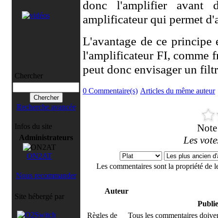
donc l'amplifier avant 
amplificateur qui permet d'a
L'avantage de ce principe 
l'amplificateur FI, comme f
peut donc envisager un filtr
Chercher
0 Commentaire(s)
Articles du même auteur
Recherche avancée
Note
Infos du site
Administrateurs
Les vote
ON2AT
Les commentaires sont la propriété de 
Nous recommander
Auteur
Site hébergé par
Publi
Règles de
Tous les commentaires doivent