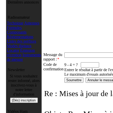
Dernières annonces
Radioamateur
Technique
Antennes
Formules
Composants
Réglementations
Listes des préfixes
Modes digitaux
Locator
Émission
Message du
réception
Instruments
rapport :
*
de mesure
Code de
9 - 4 = ?
confirmation
Newsletter
Entrer le résultat à partir de l'
Le maximum d'essais autorisés 
Si vous souhaitez
rester informé, alors
inscrivez-vous à
notre lettre
Re : Mises à jour de 
d'information
Vidéos Ham