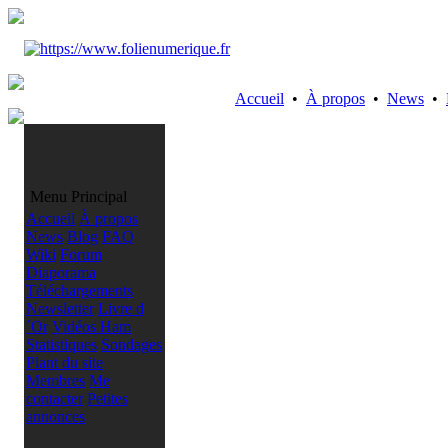
Accueil
•
À propos
•
News
•
Menu Principal
Accueil
À propos
News
Blog
FAQ
Wiki
Forum
Diaporama
Téléchargements
Newsletter
Livre d
´Or
Vidéos Ham
Statistiques
Sondages
Plant du site
Membres
Me
contacter
Petites
annonces