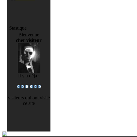
Stastique
Bienvenue
cher visiteur
Il y a déjà :
visiteurs qui ont visité
ce site