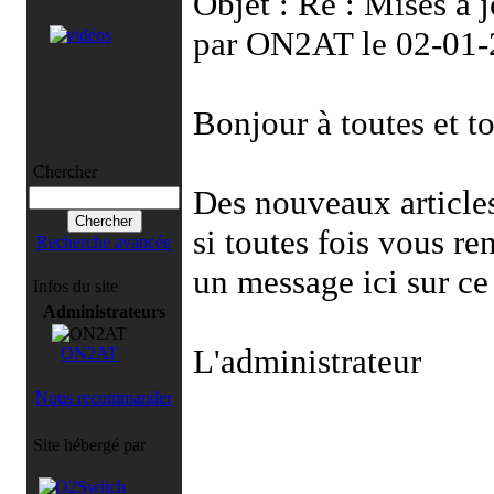
Objet : Re : Mises à 
par ON2AT le 02-01-
Bonjour à toutes et to
Chercher
Des nouveaux articles
si toutes fois vous re
Recherche avancée
un message ici sur ce
Infos du site
Administrateurs
L'administrateur
ON2AT
Nous recommander
Site hébergé par